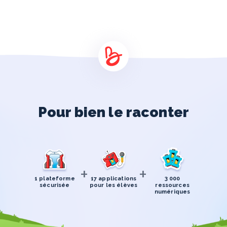
Pour bien le raconter
+
+
1 plateforme
17 applications
3 000
sécurisée
pour les élèves
ressources
numériques