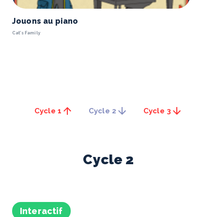
Jouons au piano
Cat’s Family
Cycle 1
Cycle 2
Cycle 3
Cycle
2
Interactif