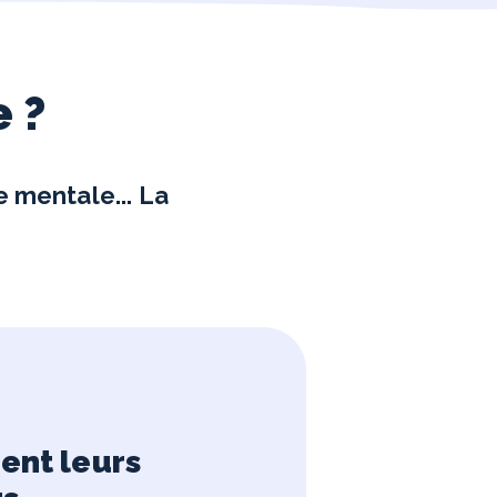
e ?
e mentale... La
ent leurs