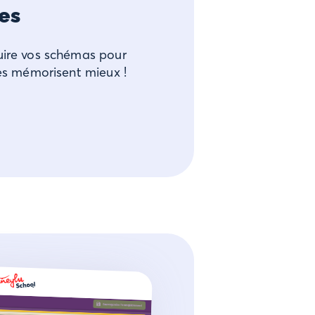
es
uire vos schémas pour
ves mémorisent mieux !