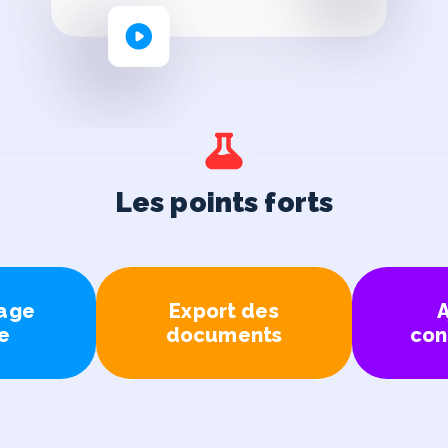
Les points forts
page
Export des
A
e
documents
con