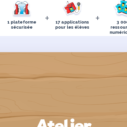
+
+
1 plateforme
17 applications
3 00
sécurisée
pour les élèves
ressou
numéri
Atelier