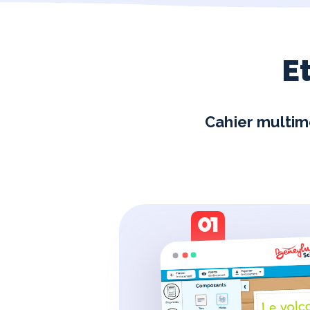
Et
Cahier multimé
01