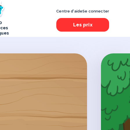
Centre d'aide
Se connecter
0
Les prix
rces
ques