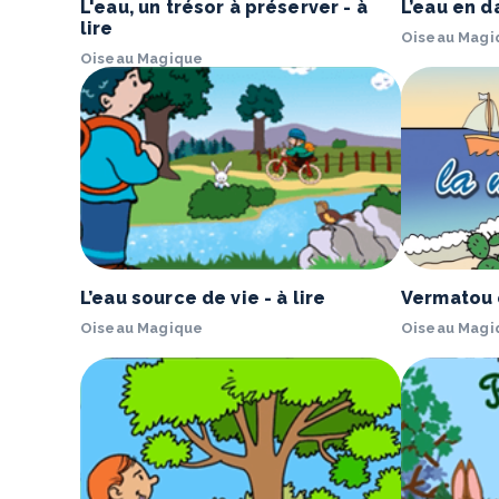
L'eau, un trésor à préserver - à
L’eau en d
lire
Oiseau Magi
Oiseau Magique
L’eau source de vie - à lire
Vermatou é
Oiseau Magique
Oiseau Magi