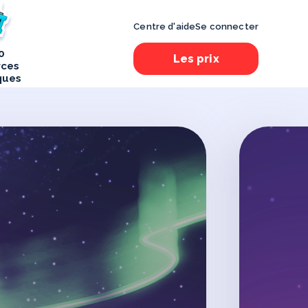
Centre d'aide
Se connecter
0
Les prix
rces
ques