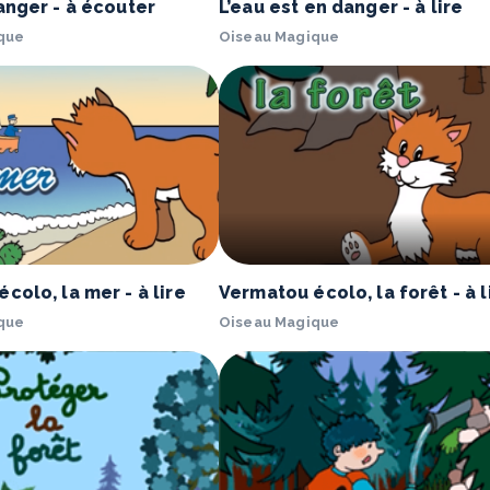
anger - à écouter
L’eau est en danger - à lire
que
Oiseau Magique
colo, la mer - à lire
Vermatou écolo, la forêt - à l
que
Oiseau Magique