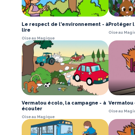
Le respect de l'environnement - à
Protéger la
lire
Oiseau Magi
Oiseau Magique
Vermatou écolo, la campagne - à
Vermatou é
écouter
Oiseau Magi
Oiseau Magique