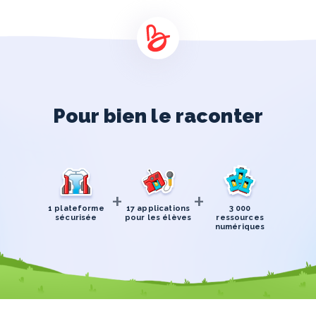
Pour bien le raconter
+
+
1 plateforme
17 applications
3 000
sécurisée
pour les élèves
ressources
numériques